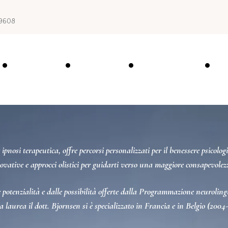
1 9608
Home
About
Percorsi
C
ipnosi terapeutica, offre percorsi personalizzati per il benessere psicolo
novative e approcci olistici per guidarti verso una maggiore consapevolez
le potenzialità e dalle possibilità offerte dalla Programmazione neurolin
 la laurea il dott. Bjornsen si è specializzato in Francia e in Belgio (2