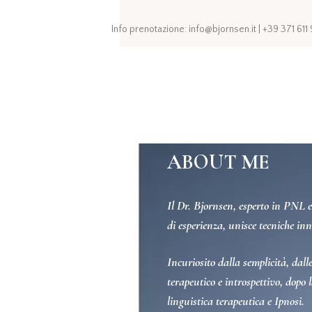
Info prenotazione: info@bjornsen.it | +39 371 61
ABOUT ME
Il Dr. Bjornsen, esperto in PNL e 
di esperienza, unisce tecniche in
Incuriosito dalla semplicità, dal
terapeutico e introspettivo, dopo
linguistica terapeutica e Ipnosi.