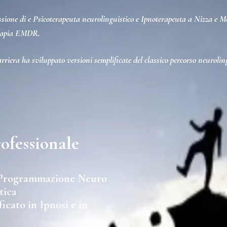
fessione di e Psicoterapeuta neurolinguistico e Ipnoterapeuta a Nizza e
terapia EMDR.
riera ha sviluppato versioni semplificate del classico percorso neurolingu
ofessionale
n Programmazione Neuro
tica
icato in Ipnosi e in